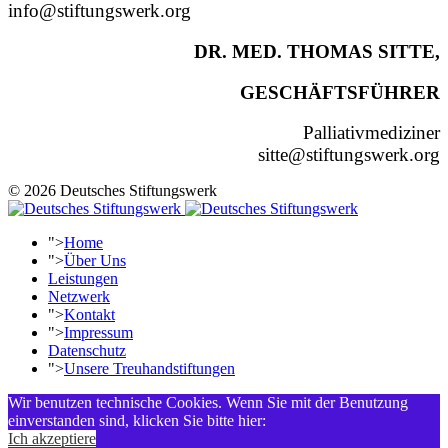
info@stiftungswerk.org
DR. MED. THOMAS SITTE,
GESCHÄFTSFÜHRER
Palliativmediziner
sitte@stiftungswerk.org
© 2026 Deutsches Stiftungswerk
">
Home
">
Über Uns
Leistungen
Netzwerk
">
Kontakt
">
Impressum
Datenschutz
">
Unsere Treuhandstiftungen
Wir benutzen technische Cookies. Wenn Sie mit der Benutzung
einverstanden sind, klicken Sie bitte hier:
Ich akzeptiere